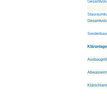
Gesamtvol
Stauraumka
Gesamtvol
Sonderbau
Kläranlag
Ausbaugrö
Abwasserme
Klärschla