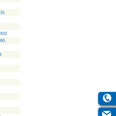
431
.932
760
8