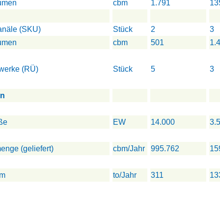
umen
cbm
1.791
13
näle (SKU)
Stück
2
3
umen
cbm
501
1.
werke (RÜ)
Stück
5
3
en
ße
EW
14.000
3.
nge (geliefert)
cbm/Jahr
995.762
15
mm
to/Jahr
311
13