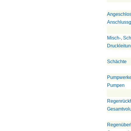
Angeschlo
Anschlussg
Misch-, Sc
Druckleitu
Schächte
Pumpwerk
Pumpen
Regenrückh
Gesamtvol
Regenüber