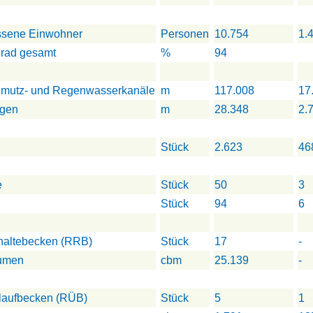
ssene Einwohner
Personen
10.754
1.
rad gesamt
%
94
hmutz- und Regenwasserkanäle
m
117.008
17
ngen
m
28.348
2.
Stück
2.623
46
e
Stück
50
3
Stück
94
6
altebecken (RRB)
Stück
17
-
umen
cbm
25.139
-
laufbecken (RÜB)
Stück
5
1